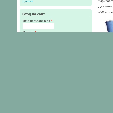
нарисоват
руками
Для этог
Все эти 
Вход на сайт
Имя пользователя
*
Пароль
*
Забыли пароль?
Вырезаем
С помощь
Главное, 