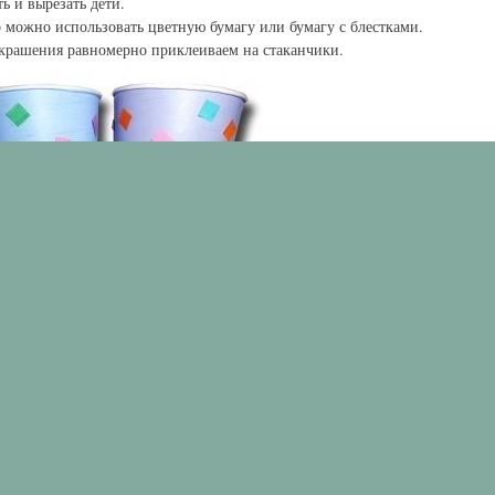
ь и вырезать дети.
о можно использовать цветную бумагу или бумагу с блестками.
украшения равномерно приклеиваем на стаканчики.
 две длинные полоски примерно 7 мм шириной — это будут ручки у стак
ю степлера прикалываем ручку к стаканчику, можно с помощью специал
потом не забывайте иногда подкладывать по ночам в такие стаканчики ко