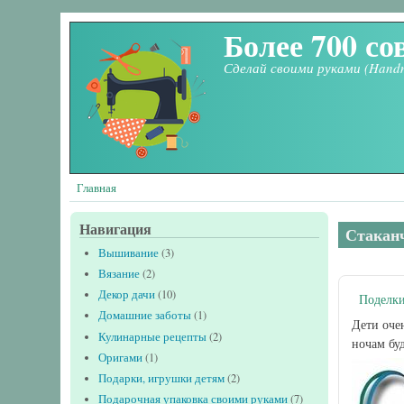
Перейти к основному содержанию
Более 700 со
Сделай своими руками (Hand
Главная
Навигация
Стаканч
Вышивание
(3)
Вязание
(2)
Декор дачи
(10)
Поделки
Домашние заботы
(1)
Дети оче
Кулинарные рецепты
(2)
ночам буд
Оригами
(1)
Подарки, игрушки детям
(2)
Подарочная упаковка своими руками
(7)